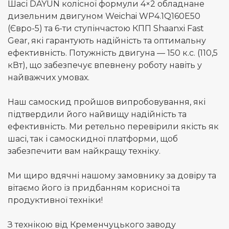
Шасі DAYUN колісної формули 4×2 обладнане
дизельним двигуном Weichai WP4.1Q160E50
(Євро-5) та 6-ти ступінчастою КПП Shaanxi Fast
Gear, які гарантують надійність та оптимальну
ефективність. Потужність двигуна — 150 к.с. (110,5
кВт), що забезпечує впевнену роботу навіть у
найважчих умовах.
Наш самоскид пройшов випробовування, які
підтвердили його найвищу надійність та
ефективність. Ми ретельно перевірили якість як
шасі, так і самоскидної платформи, щоб
забезпечити вам найкращу техніку.
Ми щиро вдячні нашому замовнику за довіру та
вітаємо його із придбанням корисної та
продуктивної техніки!
З технікою від Кременчуцького заводу