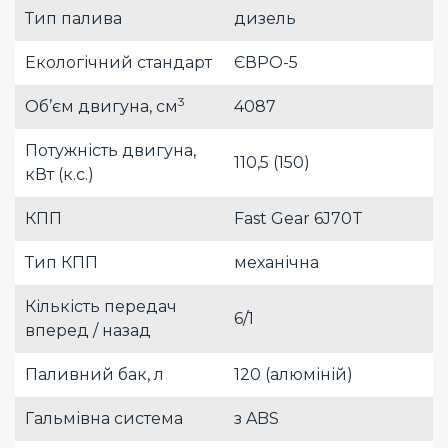
Тип палива
дизель
Екологічний стандарт
ЄВРО-5
3
Об’єм двигуна, см
4087
Потужність двигуна,
110,5 (150)
кВт (к.с.)
КПП
Fast Gear 6J70T
Тип КПП
механічна
Кількість передач
6/1
вперед / назад
Паливний бак, л
120 (алюміній)
Гальмівна система
з ABS