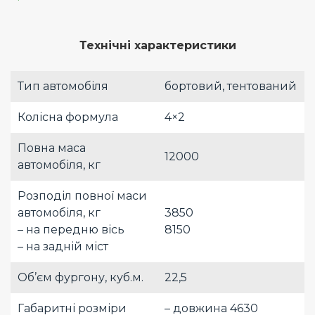
Технічні характеристики
Тип автомобіля
бортовий, тентований
Колісна формула
4×2
Повна маса
12000
автомобіля, кг
Розподіл повної маси
автомобіля, кг
3850
– на передню вісь
8150
– на задній міст
Об’єм фургону, куб.м.
22,5
Габаритні розміри
– довжина 4630