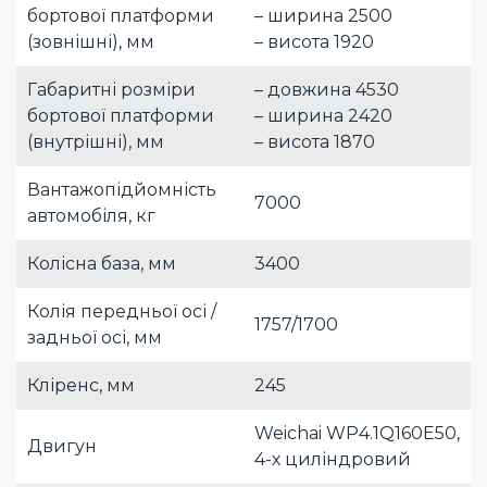
бортової платформи
– ширина 2500
(зовнішні), мм
– висота 1920
Габаритні розміри
– довжина 4530
бортової платформи
– ширина 2420
(внутрішні), мм
– висота 1870
Вантажопідйомність
7000
автомобіля, кг
Колісна база, мм
3400
Колія передньої осі /
1757/1700
задньої осі, мм
Кліренс, мм
245
Weichai WP4.1Q160E50,
Двигун
4-х циліндровий