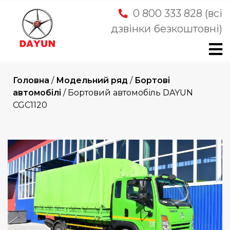
Skip
0 800 333 828 (всі
to
дзвінки безкоштовні)
content
Головна
/
Модельний ряд
/
Бортові
автомобілі
/
Бортовий автомобіль DAYUN
CGC1120