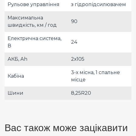
Рульове управління
з гідропідсилювачем
Максимальна
90
швидкість, км / год
Електрична система,
24
В
АКБ, Аh
2х105
3-х місна, 1 спальне
Кабіна
місце
Шини
8,25R20
Вас також може зацікавити