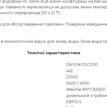
водовози АТ-0404-АЦХ різної конфігурації на базі ш
и. Наявність термоізоляції не допускає зміни темпер
нього середовища (30 ± 2) °С.
н для обслуговування горловин. Поверхня майданчик
 в технологічний відсік для зливу води. Злив води
Технічні характеристики
DАYUN CGC1210
4х2
21000
3400 / 4000
Weichai WP7.300E51
дизельний з турбо
ЕВРО-5