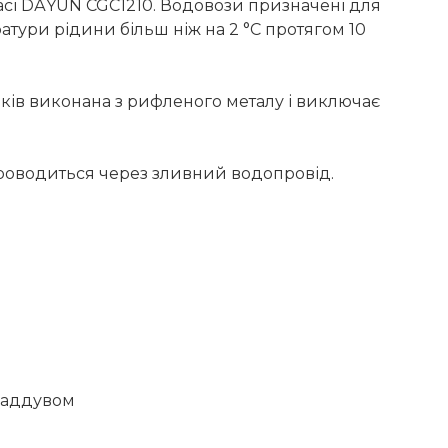
асі DАYUN CGC1210. Водовози призначені для
атури рідини більш ніж на 2 °C протягом 10
ів виконана з рифленого металу і виключає
 проводиться через зливний водопровід.
наддувом