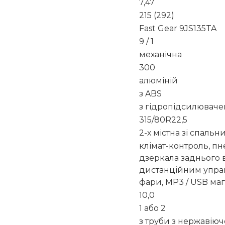
7,47
215 (292)
Fast Gear 9JS135TA
9 / 1
механічна
300
алюміній
з ABS
з гідропідсилювач
315/80R22,5
2-х містна зі спаль
клімат-контроль, п
дзеркала заднього в
дистанційним управл
фари, МР3 / USB маг
10,0
1 або 2
з труби з нержавіюч