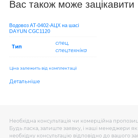
Вас також може зацікавити
Водовоз АТ-0402-АЦХ на шасі
DАYUN CGC1120
спец,
Тип
спецтехніка
Ціна залежить від комплектації
Детальніше
Необхідна консультація чи комерційна пропозиц
Будь ласка, залиште заявку, і наші менеджери я
необхідну консультацію відповідно до вашого за