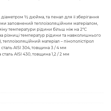
, діаметром ½ дюйма, та пенал для її зберігання
ами заповнений теплоізоляційним матеріалом,
іну температури рідини більш ніж на 2ºС
(за різниці температур рідини та навколишнього
 теплоізоляційний матеріал – пінополістірол
сталь AISI 304, товщина 3 / 4 мм
сталь AISI 430, товщина 1,2 / 2 мм