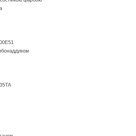
а
300E51
урбонаддувом
135TA
ювачем