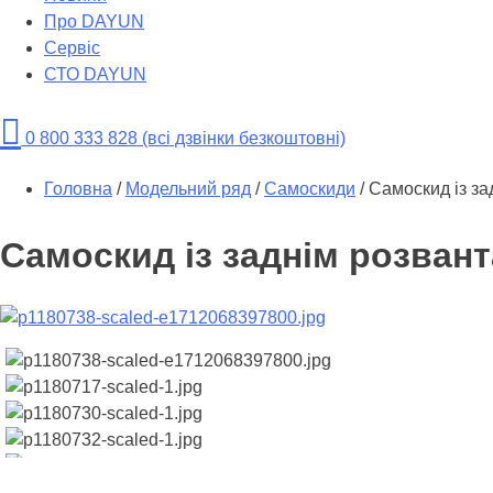
Про DAYUN
Сервіс
СТО DAYUN
0 800 333 828 (всі дзвінки безкоштовні)
Головна
/
Модельний ряд
/
Самоскиди
/
Самоскид із 
Самоскид із заднім розва