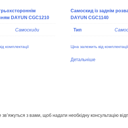
трьохстороннім
Самоскид із заднім роз
нням DAYUN CGC1210
DAYUN CGC1140
Самоскиди
Тип
Самос
від комплектації
Ціна залежить від комплектаці
Детальніше
 зв’яжуться з вами, щоб надати необхідну консультацію від