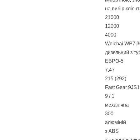
на вибір клієнт
21000
12000
4000
Weichai WP7.
дизельний з т
ЕВРО-5
7,47
215 (292)
Fast Gear 9JS
9 / 1
механічна
300
алюміній
з ABS
з гідропідсил