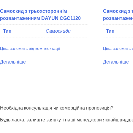
Самоскид з трьохстороннім
Самоскид з 
розвантаженням DAYUN CGC1120
розвантаже
Тип
Самоскиди
Тип
Ціна залежить від комплектації
Ціна залежить 
Детальніше
Детальніше
Необхідна консультація чи комерційна пропозиція?
Будь ласка, залиште заявку, і наші менеджери якнайшвидше