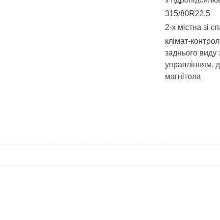
315/80R22,5
2-х містна зі 
клімат-контрол
заднього виду 
управлінням, д
магнітола