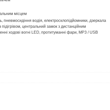
спальним місцем
ь, пневмосидіння водія, електросклопідйомники, дзеркала
з підігрівом, центральний замок з дистанційним
енні ходові вогні LED, протитуманні фари, МР3 / USB