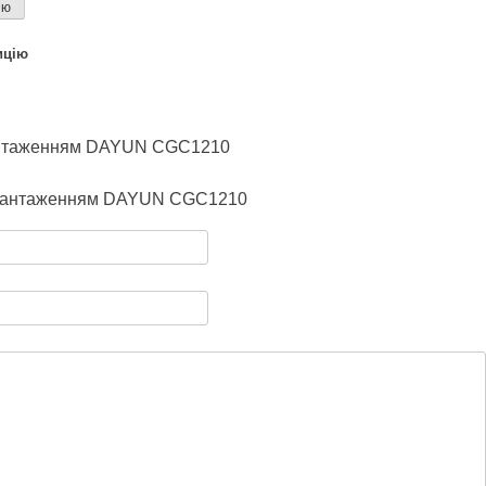
ію
ицію
вантаженням DAYUN CGC1210