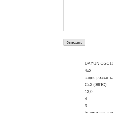
DАYUN CGC1
4х2
заднє розвант
Ст.3 (08ПС)
13,0
4
3
імпортною, зн