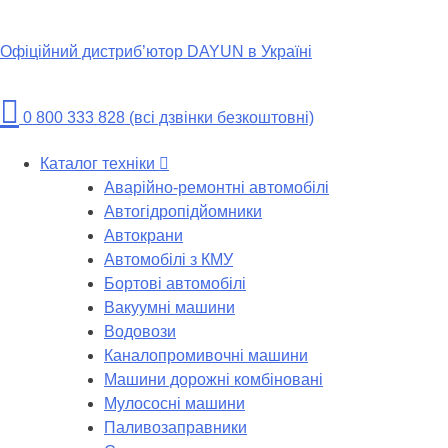
Skip
to
Офіційний дистриб’ютор DAYUN в Україні
content
0 800 333 828 (всі дзвінки безкоштовні)
Каталог техніки
Аварійно-ремонтні автомобілі
Автогідропідйомники
Автокрани
Автомобілі з КМУ
Бортові автомобілі
Вакуумні машини
Водовози
Каналопромивочні машини
Машини дорожні комбіновані
Мулососні машини
Паливозаправники