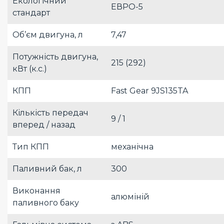
Екологічний
ЕВРО-5
стандарт
Об’єм двигуна, л
7,47
Потужність двигуна,
215 (292)
кВт (к.с.)
КПП
Fast Gear 9JS135TA
Кількість передач
9 / 1
вперед / назад
Тип КПП
механічна
Паливний бак, л
300
Виконання
алюміній
паливного баку