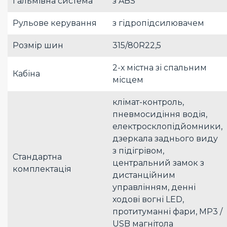
Гальмівна система
з ABS
Рульове керування
з гідропідсилювачем
Розмір шин
315/80R22,5
2-х містна зі спальним
Кабіна
місцем
клімат-контроль,
пневмосидіння водія,
електросклопідйомники,
дзеркала заднього виду
з підігрівом,
Стандартна
центральний замок з
комплектація
дистанційним
управлінням, денні
ходові вогні LED,
протитуманні фари, МР3 /
USB магнітола