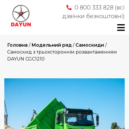
Skip
0 800 333 828 (всі
to
дзвінки безкоштовні)
content
Головна
/
Модельний ряд
/
Самоскиди
/
Самоскид з трьохстороннім розвантаженням
DAYUN CGC1210